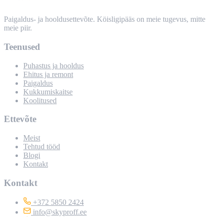
Paigaldus- ja hooldusettevõte. Köisligipääs on meie tugevus, mitte
meie piir.
Teenused
Puhastus ja hooldus
Ehitus ja remont
Paigaldus
Kukkumiskaitse
Koolitused
Ettevõte
Meist
Tehtud tööd
Blogi
Kontakt
Kontakt
+372 5850 2424
info@skyproff.ee