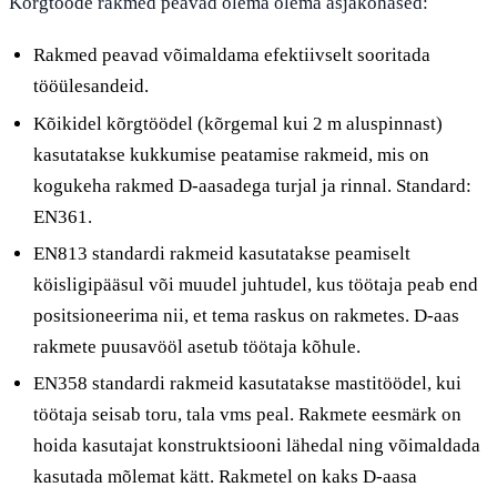
Kõrgtööde rakmed peavad olema olema asjakohased:
Rakmed peavad võimaldama efektiivselt sooritada
tööülesandeid.
Kõikidel kõrgtöödel (kõrgemal kui 2 m aluspinnast)
kasutatakse kukkumise peatamise rakmeid, mis on
kogukeha rakmed D-aasadega turjal ja rinnal. Standard:
EN361.
EN813 standardi rakmeid kasutatakse peamiselt
köisligipääsul või muudel juhtudel, kus töötaja peab end
positsioneerima nii, et tema raskus on rakmetes. D-aas
rakmete puusavööl asetub töötaja kõhule.
EN358 standardi rakmeid kasutatakse mastitöödel, kui
töötaja seisab toru, tala vms peal. Rakmete eesmärk on
hoida kasutajat konstruktsiooni lähedal ning võimaldada
kasutada mõlemat kätt. Rakmetel on kaks D-aasa