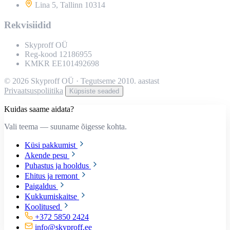
Lina 5, Tallinn 10314
Rekvisiidid
Skyproff OÜ
Reg-kood 12186955
KMKR EE101492698
© 2026 Skyproff OÜ · Tegutseme 2010. aastast
Privaatsuspoliitika
Küpsiste seaded
Kuidas saame aidata?
Vali teema — suuname õigesse kohta.
Küsi pakkumist
Akende pesu
Puhastus ja hooldus
Ehitus ja remont
Paigaldus
Kukkumiskaitse
Koolitused
+372 5850 2424
info@skyproff.ee