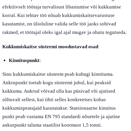
efektiivselt töötaja turvalisust libastumise või kukkumise
korral. Kui tehtav töö nõuab kukkumiskaitsevarustuse
kasutamist, on ülioluline valida selle töö jaoks sobivad
rakmed, et töötajal oleks igal ajal mugav ja ohutu tegutseda.
Kukkumiskaitse süsteemi moodustavad osad
Kinnituspunkt
:
Sinu kukkumiskaitse süsteem peab kuhugi kinnituma.
Ankrupunkt toetab kogu süsteemi juhul, kui peaksid
kukkuma. Ankrud võivad olla kas püsivad või ajutised
sõltuvalt sellest, kui tihti selles konkreetses kohas
kukkumispeatajaid kasutatakse. Statsionaarne kinnitus
punkt peab vastama EN 795 standardi nõuetele ja ajutine
ankurpunkt taluma staatilist koormust 1,5 tonni.