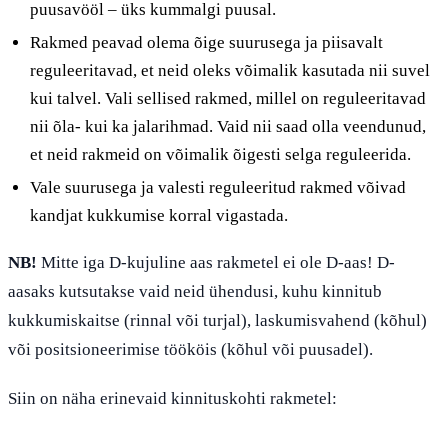
puusavööl – üks kummalgi puusal.
Rakmed peavad olema õige suurusega ja piisavalt
reguleeritavad, et neid oleks võimalik kasutada nii suvel
kui talvel. Vali sellised rakmed, millel on reguleeritavad
nii õla- kui ka jalarihmad. Vaid nii saad olla veendunud,
et neid rakmeid on võimalik õigesti selga reguleerida.
Vale suurusega ja valesti reguleeritud rakmed võivad
kandjat kukkumise korral vigastada.
NB!
Mitte iga D-kujuline aas rakmetel ei ole D-aas! D-
aasaks kutsutakse vaid neid ühendusi, kuhu kinnitub
kukkumiskaitse (rinnal või turjal), laskumisvahend (kõhul)
või positsioneerimise töököis (kõhul või puusadel).
Siin on näha erinevaid kinnituskohti rakmetel: