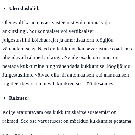
Ühenduslülid
:
Olenevalt kasutatavast süsteemist võib minna vaja
ankurslingi, horisontaalset või vertikaalset
julgestusliini,köiehaarajat ja amortisaatorit löögijõu
vähendamiseks. Need on kukkumiskaitsevarustuse osad, mis
ühendavad rakmed ankruga. Nende osade ülesanne on
peatada kukkumine ning vähendada kukkumisel löögijõudu.
Julgestusliinid võivad olla nii automaatselt kui manuaalselt
reguleeritavad, olenevalt konkreetsest tööülesandest.
Rakmed
:
Kõige äratuntavam osa kukkumiskaitse süsteemist on
rakmed. See osa varustusest on mõeldud kukkumist peatama.