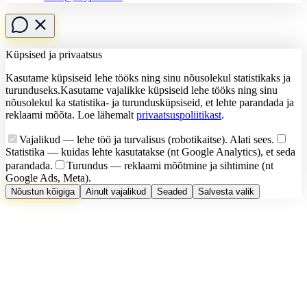
Küpsised ja privaatsus
Kasutame küpsiseid lehe tööks ning sinu nõusolekul statistikaks ja
turunduseks.
Kasutame vajalikke küpsiseid lehe tööks ning sinu
nõusolekul ka statistika- ja turundusküpsiseid, et lehte parandada ja
reklaami mõõta.
Loe lähemalt
privaatsuspoliitikast
.
Vajalikud
— lehe töö ja turvalisus (robotikaitse). Alati sees.
Statistika
— kuidas lehte kasutatakse (nt Google Analytics), et seda
parandada.
Turundus
— reklaami mõõtmine ja sihtimine (nt
Google Ads, Meta).
Nõustun kõigiga
Ainult vajalikud
Seaded
Salvesta valik