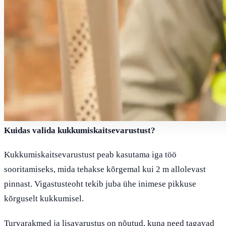
Kuidas valida kukkumiskaitsevarustust?
Kukkumiskaitsevarustust peab kasutama iga töö
sooritamiseks, mida tehakse kõrgemal kui 2 m allolevast
pinnast. Vigastusteoht tekib juba ühe inimese pikkuse
kõrguselt kukkumisel.
Turvarakmed ja lisavarustus on nõutud, kuna need tagavad