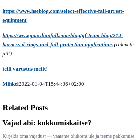
https://www.hseblog.com/select-effective-fall-arrest-
equipment
https://www.guardianfall.com/blog/gf-team-blog/214-
harness-d-rings-and-fall-protection-applications
(rakmete
pilt)
telli varustus meilt!
Mihkel
2022-01-04T15:44:36+02:00
Related Posts
Vajad abi: kukkumiskaitse?
Kirjelda oma vajadust — vaatame olukorra üle ja teeme pakkumise.