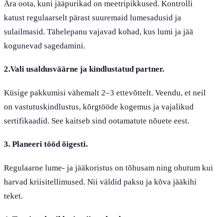
Ära oota, kuni jääpurikad on meetripikkused. Kontrolli
katust regulaarselt pärast suuremaid lumesadusid ja
sulailmasid. Tähelepanu vajavad kohad, kus lumi ja jää
kogunevad sagedamini.
2.Vali usaldusväärne ja kindlustatud partner.
Küsige pakkumisi vähemalt 2–3 ettevõttelt. Veendu, et neil
on vastutuskindlustus, kõrgtööde kogemus ja vajalikud
sertifikaadid. See kaitseb sind ootamatute nõuete eest.
3. Planeeri tööd õigesti.
Regulaarne lume- ja jääkoristus on tõhusam ning ohutum kui
harvad kriisitellimused. Nii väldid paksu ja kõva jääkihi
teket.