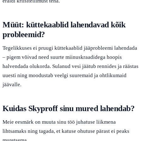
eraldi kriisitellimust teha.
Müüt: küttekaablid lahendavad kõik
probleemid?
Tegelikkuses ei pruugi küttekaablid jääprobleemi lahendada
– pigem võivad need suurte miinuskraadidega hoopis
halvendada olukorda. Sulanud vesi jäätub rennides ja räästas
uuesti ning moodustab veelgi suuremaid ja ohtlikumaid
jäävalle.
Kuidas Skyproff sinu mured lahendab?
Meie eesmärk on muuta sinu töö juhatuse liikmena
lihtsamaks ning tagada, et katuse ohutuse pärast ei peaks
muretsema.