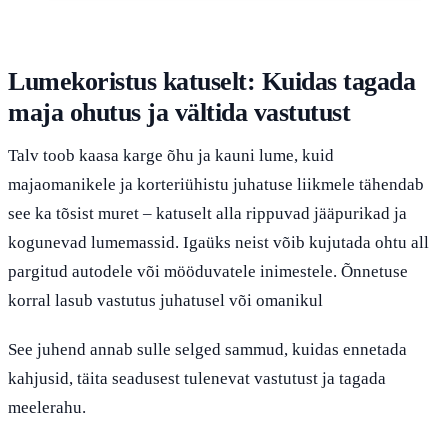
Lumekoristus katuselt: Kuidas tagada
maja ohutus ja vältida vastutust
Talv toob kaasa karge õhu ja kauni lume, kuid
majaomanikele ja korteriühistu juhatuse liikmele tähendab
see ka tõsist muret – katuselt alla rippuvad jääpurikad ja
kogunevad lumemassid. Igaüks neist võib kujutada ohtu all
pargitud autodele või mööduvatele inimestele. Õnnetuse
korral lasub vastutus juhatusel või omanikul
See juhend annab sulle selged sammud, kuidas ennetada
kahjusid, täita seadusest tulenevat vastutust ja tagada
meelerahu.