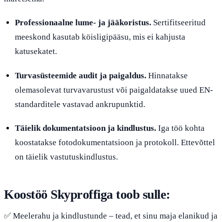
Professionaalne lume- ja jääkoristus.
Sertifitseeritud
meeskond kasutab köisligipääsu, mis ei kahjusta
katusekatet.
Turvasüsteemide audit ja paigaldus.
Hinnatakse
olemasolevat turvavarustust või paigaldatakse uued EN-
standarditele vastavad ankrupunktid.
Täielik dokumentatsioon ja kindlustus.
Iga töö kohta
koostatakse fotodokumentatsioon ja protokoll. Ettevõttel
on täielik vastutuskindlustus.
Koostöö Skyproffiga toob sulle:
✅ Meelerahu ja kindlustunde – tead, et sinu maja elanikud ja