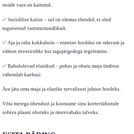
nende vara on kaitstud.
✅ Juriidilise kaitse – sul on olemas tõendid, et oled
tegutsenud vastutustundlikult.
✅ Aja ja raha kokkuhoiu – ennetav hooldus on odavam ja
vähem stressirohke kui tagajärgedega tegelemine.
✅ Rahulolevad elanikud – puhas ja ohutu maja ümbrus
vähendab kaebusi
Ära jäta oma maja ja elanike turvalisust juhuse hooleks.
Võta meiega ühendust ja koostame sinu korteriühistule
sobiva plaani ohutuks ja murevabaks talveks.