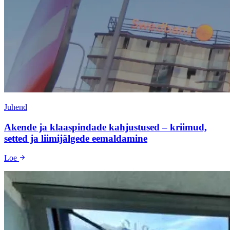
Juhend
Akende ja klaaspindade kahjustused – kriimud,
setted ja liimijälgede eemaldamine
Loe