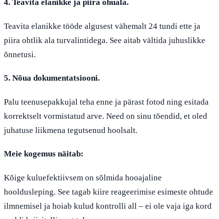
4. Teavita elanikke ja piira ohuala.
Teavita elanikke tööde algusest vähemalt 24 tundi ette ja
piira ohtlik ala turvalintidega. See aitab vältida juhuslikke
õnnetusi.
5. Nõua dokumentatsiooni.
Palu teenusepakkujal teha enne ja pärast fotod ning esitada
korrektselt vormistatud arve. Need on sinu tõendid, et oled
juhatuse liikmena tegutsenud hoolsalt.
Meie kogemus näitab:
Kõige kuluefektiivsem on sõlmida hooajaline
hooldusleping. See tagab kiire reageerimise esimeste ohtude
ilmnemisel ja hoiab kulud kontrolli all – ei ole vaja iga kord