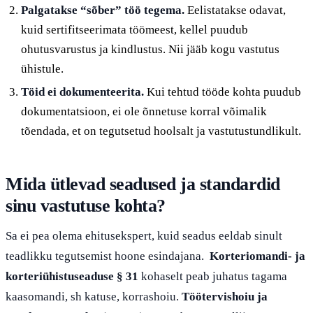
Palgatakse “sõber” töö tegema.
Eelistatakse odavat,
kuid sertifitseerimata töömeest, kellel puudub
ohutusvarustus ja kindlustus. Nii jääb kogu vastutus
ühistule.
Töid ei dokumenteerita.
Kui tehtud tööde kohta puudub
dokumentatsioon, ei ole õnnetuse korral võimalik
tõendada, et on tegutsetud hoolsalt ja vastutustundlikult.
Mida ütlevad seadused ja standardid
sinu vastutuse kohta?
Sa ei pea olema ehitusekspert, kuid seadus eeldab sinult
teadlikku tegutsemist hoone esindajana.
Korteriomandi- ja
korteriühistuseaduse § 31
kohaselt peab juhatus tagama
kaasomandi, sh katuse, korrashoiu.
Töötervishoiu ja