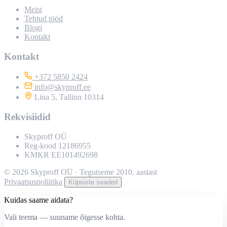
Meist
Tehtud tööd
Blogi
Kontakt
Kontakt
+372 5850 2424
info@skyproff.ee
Lina 5, Tallinn 10314
Rekvisiidid
Skyproff OÜ
Reg-kood 12186955
KMKR EE101492698
© 2026 Skyproff OÜ · Tegutseme 2010. aastast
Privaatsuspoliitika
Küpsiste seaded
Kuidas saame aidata?
Vali teema — suuname õigesse kohta.