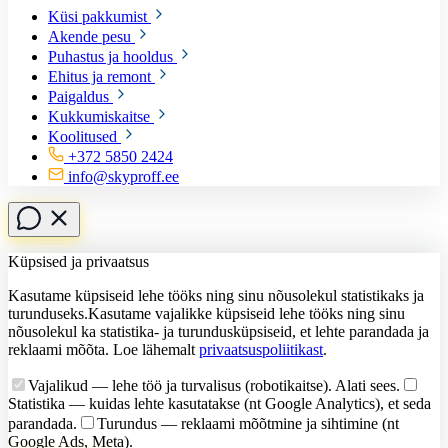
Küsi pakkumist
Akende pesu
Puhastus ja hooldus
Ehitus ja remont
Paigaldus
Kukkumiskaitse
Koolitused
+372 5850 2424
info@skyproff.ee
Küpsised ja privaatsus
Kasutame küpsiseid lehe tööks ning sinu nõusolekul statistikaks ja
turunduseks.
Kasutame vajalikke küpsiseid lehe tööks ning sinu
nõusolekul ka statistika- ja turundusküpsiseid, et lehte parandada ja
reklaami mõõta.
Loe lähemalt
privaatsuspoliitikast
.
Vajalikud
— lehe töö ja turvalisus (robotikaitse). Alati sees.
Statistika
— kuidas lehte kasutatakse (nt Google Analytics), et seda
parandada.
Turundus
— reklaami mõõtmine ja sihtimine (nt
Google Ads, Meta).