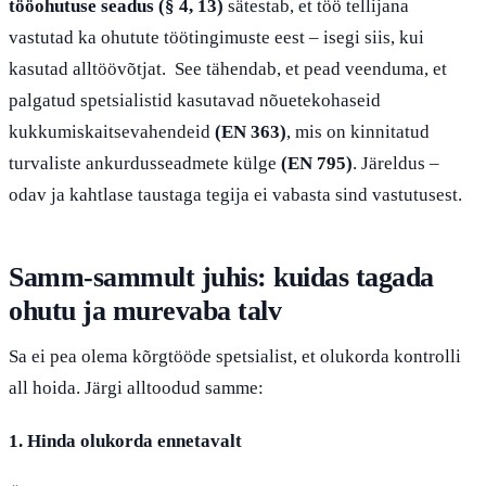
tööohutuse seadus (§ 4, 13)
sätestab, et töö tellijana
vastutad ka ohutute töötingimuste eest – isegi siis, kui
kasutad alltöövõtjat. See tähendab, et pead veenduma, et
palgatud spetsialistid kasutavad nõuetekohaseid
kukkumiskaitsevahendeid
(EN 363)
, mis on kinnitatud
turvaliste ankurdusseadmete külge
(EN 795)
. Järeldus –
odav ja kahtlase taustaga tegija ei vabasta sind vastutusest.
Samm-sammult juhis: kuidas tagada
ohutu ja murevaba talv
Sa ei pea olema kõrgtööde spetsialist, et olukorda kontrolli
all hoida. Järgi alltoodud samme:
1. Hinda olukorda ennetavalt