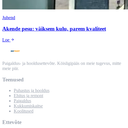
Juhend
Akende pesu: väiksem kulu, parem kvaliteet
Loe
Paigaldus- ja hooldusettevõte. Köisligipääs on meie tugevus, mitte
meie piir.
Teenused
Puhastus ja hooldus
Ehitus ja remont
Paigaldus
Kukkumiskaitse
Koolitused
Ettevõte