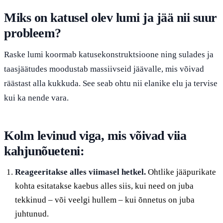
Miks on katusel olev lumi ja jää nii suur
probleem?
Raske lumi koormab katusekonstruktsioone ning sulades ja
taasjäätudes moodustab massiivseid jäävalle, mis võivad
räästast alla kukkuda. See seab ohtu nii elanike elu ja tervise
kui ka nende vara.
Kolm levinud viga, mis võivad viia
kahjunõueteni:
Reageeritakse alles viimasel hetkel.
Ohtlike jääpurikate
kohta esitatakse kaebus alles siis, kui need on juba
tekkinud – või veelgi hullem – kui õnnetus on juba
juhtunud.